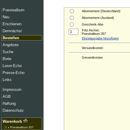
Poesiealbum
Abonnement (Deutschland)
Neu
Abonnement (Ausland)
Erschienen
Geschenk-Abo
Fritz Ascher,
Demnächst
Poesiealbum 357
Bestellen
Einzelausgabe hinzufügen
Angebote
Versandkosten
Suche
Gesamtkosten
Biete
Leser-Echo
Presse-Echo
Links
Impressum
AGB
Haftung
Datenschutz
Warenkorb
1 x Poesiealbum 357